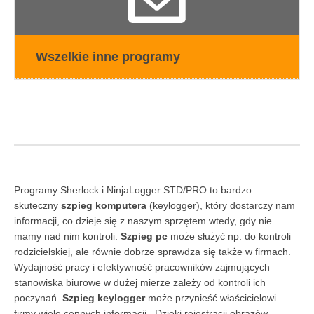
Wszelkie inne programy
Programy Sherlock i NinjaLogger STD/PRO to bardzo
skuteczny
szpieg komputera
(keylogger), który dostarczy nam
informacji, co dzieje się z naszym sprzętem wtedy, gdy nie
mamy nad nim kontroli.
Szpieg pc
może służyć np. do kontroli
rodzicielskiej, ale równie dobrze sprawdza się także w firmach.
Wydajność pracy i efektywność pracowników zajmujących
stanowiska biurowe w dużej mierze zależy od kontroli ich
poczynań.
Szpieg keylogger
może przynieść właścicielowi
firmy wiele cennych informacji . Dzięki rejestracji obrazów