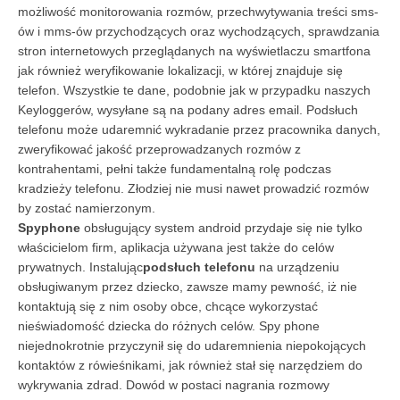
możliwość monitorowania rozmów, przechwytywania treści sms-
ów i mms-ów przychodzących oraz wychodzących, sprawdzania
stron internetowych przeglądanych na wyświetlaczu smartfona
jak również weryfikowanie lokalizacji, w której znajduje się
telefon. Wszystkie te dane, podobnie jak w przypadku naszych
Keyloggerów, wysyłane są na podany adres email. Podsłuch
telefonu może udaremnić wykradanie przez pracownika danych,
zweryfikować jakość przeprowadzanych rozmów z
kontrahentami, pełni także fundamentalną rolę podczas
kradzieży telefonu. Złodziej nie musi nawet prowadzić rozmów
by zostać namierzonym.
Spyphone
obsługujący system android przydaje się nie tylko
właścicielom firm, aplikacja używana jest także do celów
prywatnych. Instalując
podsłuch telefonu
na urządzeniu
obsługiwanym przez dziecko, zawsze mamy pewność, iż nie
kontaktują się z nim osoby obce, chcące wykorzystać
nieświadomość dziecka do różnych celów. Spy phone
niejednokrotnie przyczynił się do udaremnienia niepokojących
kontaktów z rówieśnikami, jak również stał się narzędziem do
wykrywania zdrad. Dowód w postaci nagrania rozmowy