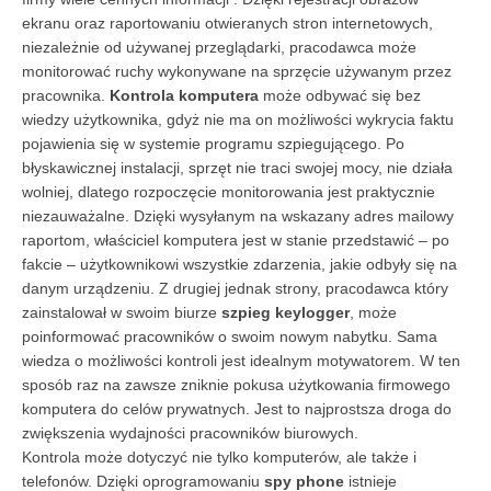
ekranu oraz raportowaniu otwieranych stron internetowych,
niezależnie od używanej przeglądarki, pracodawca może
monitorować ruchy wykonywane na sprzęcie używanym przez
pracownika.
Kontrola komputera
może odbywać się bez
wiedzy użytkownika, gdyż nie ma on możliwości wykrycia faktu
pojawienia się w systemie programu szpiegującego. Po
błyskawicznej instalacji, sprzęt nie traci swojej mocy, nie działa
wolniej, dlatego rozpoczęcie monitorowania jest praktycznie
niezauważalne. Dzięki wysyłanym na wskazany adres mailowy
raportom, właściciel komputera jest w stanie przedstawić – po
fakcie – użytkownikowi wszystkie zdarzenia, jakie odbyły się na
danym urządzeniu. Z drugiej jednak strony, pracodawca który
zainstalował w swoim biurze
szpieg keylogger
, może
poinformować pracowników o swoim nowym nabytku. Sama
wiedza o możliwości kontroli jest idealnym motywatorem. W ten
sposób raz na zawsze zniknie pokusa użytkowania firmowego
komputera do celów prywatnych. Jest to najprostsza droga do
zwiększenia wydajności pracowników biurowych.
Kontrola może dotyczyć nie tylko komputerów, ale także i
telefonów. Dzięki oprogramowaniu
spy phone
istnieje