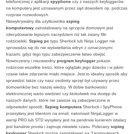
telefonicznej z aplikacji
spyphone
czy z naszych keyloggerów
na komputery jest uznawanym przez sąd dowodem np. podczas
rozpraw rozwodowych.
Niewykrywalny dla użytkownika
szpieg
komputerowy
zainstalowany na sprzęcie domowym jest
zdecydowanie lepszym narzędziem niż tak zwany filtr
rodzicielski.
Szpieg pc
typu Sherlock lub Ninja Logger nie
sprowadza się do nie wyświetlania witryn z oznaczonymi
frazami, gdyż tego typu zabezpieczenie łatwo obejść.
Nowoczesny i niezawodny
program keylogger
pokaże
rodzicowi wszelkie treści, które oglądało jego dziecko i w jakim
czasie takie zdarzenie miało miejsce. Jest to idealny sposób aby
sprawdzić także czy nasz osobisty sprzęt był używany przez
domowników bez naszej wiedzy. W dobie bankowości
elektronicznej warto wiedzieć czy ktokolwiek ma dostęp do
naszych danych, które nie zawsze są zabezpieczone w
odpowiedni sposób.
Szpieg komputera
Sherlock i SpyPhone
przesyłany jest klientom na email, natomiast NinjaLogger w
wersji PRO lub STD wysyłany jest na pendrivie kurierem istalacj
jest banalnie prosta i zajmuje niewiele czasu. Polecany
szpieg
keylogger
Sherlock można zainstalować na 3 komputerach