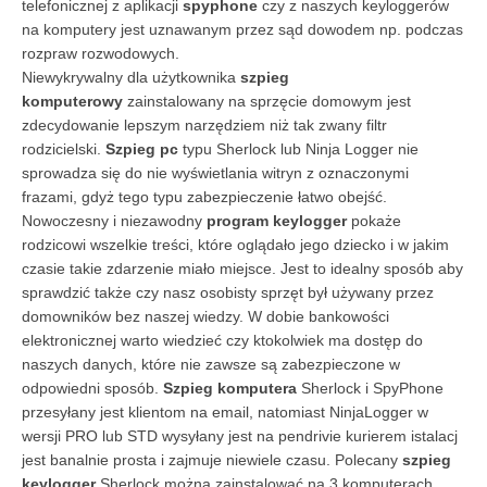
telefonicznej z aplikacji
spyphone
czy z naszych keyloggerów
na komputery jest uznawanym przez sąd dowodem np. podczas
rozpraw rozwodowych.
Niewykrywalny dla użytkownika
szpieg
komputerowy
zainstalowany na sprzęcie domowym jest
zdecydowanie lepszym narzędziem niż tak zwany filtr
rodzicielski.
Szpieg pc
typu Sherlock lub Ninja Logger nie
sprowadza się do nie wyświetlania witryn z oznaczonymi
frazami, gdyż tego typu zabezpieczenie łatwo obejść.
Nowoczesny i niezawodny
program keylogger
pokaże
rodzicowi wszelkie treści, które oglądało jego dziecko i w jakim
czasie takie zdarzenie miało miejsce. Jest to idealny sposób aby
sprawdzić także czy nasz osobisty sprzęt był używany przez
domowników bez naszej wiedzy. W dobie bankowości
elektronicznej warto wiedzieć czy ktokolwiek ma dostęp do
naszych danych, które nie zawsze są zabezpieczone w
odpowiedni sposób.
Szpieg komputera
Sherlock i SpyPhone
przesyłany jest klientom na email, natomiast NinjaLogger w
wersji PRO lub STD wysyłany jest na pendrivie kurierem istalacj
jest banalnie prosta i zajmuje niewiele czasu. Polecany
szpieg
keylogger
Sherlock można zainstalować na 3 komputerach