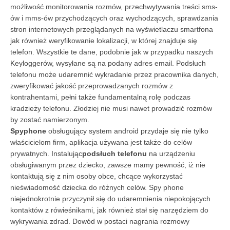
możliwość monitorowania rozmów, przechwytywania treści sms-
ów i mms-ów przychodzących oraz wychodzących, sprawdzania
stron internetowych przeglądanych na wyświetlaczu smartfona
jak również weryfikowanie lokalizacji, w której znajduje się
telefon. Wszystkie te dane, podobnie jak w przypadku naszych
Keyloggerów, wysyłane są na podany adres email. Podsłuch
telefonu może udaremnić wykradanie przez pracownika danych,
zweryfikować jakość przeprowadzanych rozmów z
kontrahentami, pełni także fundamentalną rolę podczas
kradzieży telefonu. Złodziej nie musi nawet prowadzić rozmów
by zostać namierzonym.
Spyphone
obsługujący system android przydaje się nie tylko
właścicielom firm, aplikacja używana jest także do celów
prywatnych. Instalując
podsłuch telefonu
na urządzeniu
obsługiwanym przez dziecko, zawsze mamy pewność, iż nie
kontaktują się z nim osoby obce, chcące wykorzystać
nieświadomość dziecka do różnych celów. Spy phone
niejednokrotnie przyczynił się do udaremnienia niepokojących
kontaktów z rówieśnikami, jak również stał się narzędziem do
wykrywania zdrad. Dowód w postaci nagrania rozmowy