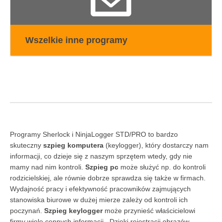
Wszelkie inne programy
Programy Sherlock i NinjaLogger STD/PRO to bardzo
skuteczny
szpieg komputera
(keylogger), który dostarczy nam
informacji, co dzieje się z naszym sprzętem wtedy, gdy nie
mamy nad nim kontroli.
Szpieg pc
może służyć np. do kontroli
rodzicielskiej, ale równie dobrze sprawdza się także w firmach.
Wydajność pracy i efektywność pracowników zajmujących
stanowiska biurowe w dużej mierze zależy od kontroli ich
poczynań.
Szpieg keylogger
może przynieść właścicielowi
firmy wiele cennych informacji . Dzięki rejestracji obrazów