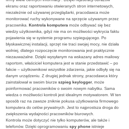
ekranu oraz raportowaniu otwieranych stron internetowych,
niezależnie od używanej przeglądarki, pracodawca może
monitorować ruchy wykonywane na sprzęcie używanym przez
pracownika.
Kontrola komputera
może odbywać się bez
wiedzy użytkownika, gdyż nie ma on możliwości wykrycia faktu
pojawienia się w systemie programu szpiegującego. Po
błyskawicznej instalacji, sprzęt nie traci swojej mocy, nie działa
wolniej, dlatego rozpoczęcie monitorowania jest praktycznie
niezauważalne. Dzięki wysyłanym na wskazany adres mailowy
raportom, właściciel komputera jest w stanie przedstawić – po
fakcie – użytkownikowi wszystkie zdarzenia, jakie odbyły się na
danym urządzeniu. Z drugiej jednak strony, pracodawca który
zainstalował w swoim biurze
szpieg keylogger
, może
poinformować pracowników o swoim nowym nabytku. Sama
wiedza o możliwości kontroli jest idealnym motywatorem. W ten
sposób raz na zawsze zniknie pokusa użytkowania firmowego
komputera do celów prywatnych. Jest to najprostsza droga do
zwiększenia wydajności pracowników biurowych.
Kontrola może dotyczyć nie tylko komputerów, ale także i
telefonów. Dzięki oprogramowaniu
spy phone
istnieje