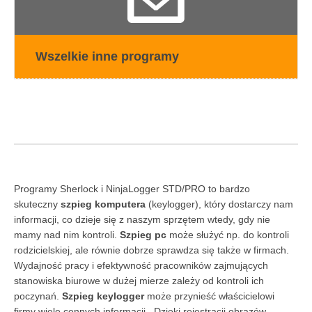
Wszelkie inne programy
Programy Sherlock i NinjaLogger STD/PRO to bardzo
skuteczny
szpieg komputera
(keylogger), który dostarczy nam
informacji, co dzieje się z naszym sprzętem wtedy, gdy nie
mamy nad nim kontroli.
Szpieg pc
może służyć np. do kontroli
rodzicielskiej, ale równie dobrze sprawdza się także w firmach.
Wydajność pracy i efektywność pracowników zajmujących
stanowiska biurowe w dużej mierze zależy od kontroli ich
poczynań.
Szpieg keylogger
może przynieść właścicielowi
firmy wiele cennych informacji . Dzięki rejestracji obrazów