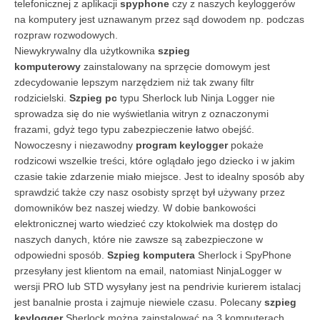
telefonicznej z aplikacji
spyphone
czy z naszych keyloggerów
na komputery jest uznawanym przez sąd dowodem np. podczas
rozpraw rozwodowych.
Niewykrywalny dla użytkownika
szpieg
komputerowy
zainstalowany na sprzęcie domowym jest
zdecydowanie lepszym narzędziem niż tak zwany filtr
rodzicielski.
Szpieg pc
typu Sherlock lub Ninja Logger nie
sprowadza się do nie wyświetlania witryn z oznaczonymi
frazami, gdyż tego typu zabezpieczenie łatwo obejść.
Nowoczesny i niezawodny
program keylogger
pokaże
rodzicowi wszelkie treści, które oglądało jego dziecko i w jakim
czasie takie zdarzenie miało miejsce. Jest to idealny sposób aby
sprawdzić także czy nasz osobisty sprzęt był używany przez
domowników bez naszej wiedzy. W dobie bankowości
elektronicznej warto wiedzieć czy ktokolwiek ma dostęp do
naszych danych, które nie zawsze są zabezpieczone w
odpowiedni sposób.
Szpieg komputera
Sherlock i SpyPhone
przesyłany jest klientom na email, natomiast NinjaLogger w
wersji PRO lub STD wysyłany jest na pendrivie kurierem istalacj
jest banalnie prosta i zajmuje niewiele czasu. Polecany
szpieg
keylogger
Sherlock można zainstalować na 3 komputerach