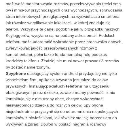
możliwość monitorowania rozmów, przechwytywania treści sms-
ów i mms-ów przychodzących oraz wychodzących, sprawdzania
stron internetowych przeglądanych na wyświetlaczu smartfona
jak również weryfikowanie lokalizacji, w której znajduje się
telefon. Wszystkie te dane, podobnie jak w przypadku naszych
Keyloggerów, wysyłane są na podany adres email. Podsłuch
telefonu może udaremnić wykradanie przez pracownika danych,
zweryfikować jakość przeprowadzanych rozmów z
kontrahentami, pełni także fundamentalną rolę podczas
kradzieży telefonu. Złodziej nie musi nawet prowadzić rozmów
by zostać namierzonym.
Spyphone
obsługujący system android przydaje się nie tylko
właścicielom firm, aplikacja używana jest także do celów
prywatnych. Instalując
podsłuch telefonu
na urządzeniu
obsługiwanym przez dziecko, zawsze mamy pewność, iż nie
kontaktują się z nim osoby obce, chcące wykorzystać
nieświadomość dziecka do różnych celów. Spy phone
niejednokrotnie przyczynił się do udaremnienia niepokojących
kontaktów z rówieśnikami, jak również stał się narzędziem do
wykrywania zdrad. Dowód w postaci nagrania rozmowy