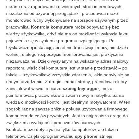
ekranu oraz raportowaniu otwieranych stron internetowych,
niezależnie od używanej przeglądarki, pracodawca może
monitorować ruchy wykonywane na sprzęcie używanym przez
pracownika.
Kontrola komputera
może odbywać się bez
wiedzy użytkownika, gdyż nie ma on możliwości wykrycia faktu
pojawienia się w systemie programu szpiegującego. Po
błyskawicznej instalacji, sprzęt nie traci swojej mocy, nie działa
wolniej, dlatego rozpoczęcie monitorowania jest praktycznie
niezauważalne. Dzięki wysyłanym na wskazany adres mailowy
raportom, właściciel komputera jest w stanie przedstawić – po
fakcie – użytkownikowi wszystkie zdarzenia, jakie odbyły się na
danym urządzeniu. Z drugiej jednak strony, pracodawca który
zainstalował w swoim biurze
szpieg keylogger
, może
poinformować pracowników o swoim nowym nabytku. Sama
wiedza o możliwości kontroli jest idealnym motywatorem. W ten
sposób raz na zawsze zniknie pokusa użytkowania firmowego
komputera do celów prywatnych. Jest to najprostsza droga do
zwiększenia wydajności pracowników biurowych.
Kontrola może dotyczyć nie tylko komputerów, ale także i
telefonów. Dzięki oprogramowaniu
spy phone
istnieje