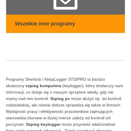
Wszelkie inne programy
Programy Sherlock i NinjaLogger STD/PRO to bardzo
skuteczny
szpieg komputera
(keylogger), który dostarczy nam
informacji, co dzieje się z naszym sprzętem wtedy, gdy nie
mamy nad nim kontroli.
Szpieg pc
może służyć np. do kontroli
rodzicielskiej, ale równie dobrze sprawdza się także w firmach.
Wydajność pracy i efektywność pracowników zajmujących
stanowiska biurowe w dużej mierze zależy od kontroli ich
poczynań.
Szpieg keylogger
może przynieść właścicielowi
firmy wiele cennych informacji . Dzięki rejestracji obrazów