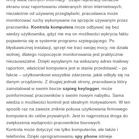
ekranu oraz raportowaniu otwieranych stron internetowych,
niezależnie od używanej przeglądarki, pracodawca może
monitorować ruchy wykonywane na sprzęcie używanym przez
pracownika.
Kontrola komputera
może odbywać się bez
wiedzy użytkownika, gdyż nie ma on możliwości wykrycia faktu
pojawienia się w systemie programu szpiegującego. Po
błyskawicznej instalacji, sprzęt nie traci swojej mocy, nie działa
wolniej, dlatego rozpoczęcie monitorowania jest praktycznie
niezauważalne. Dzięki wysyłanym na wskazany adres mailowy
raportom, właściciel komputera jest w stanie przedstawić – po
fakcie – użytkownikowi wszystkie zdarzenia, jakie odbyły się na
danym urządzeniu. Z drugiej jednak strony, pracodawca który
zainstalował w swoim biurze
szpieg keylogger
, może
poinformować pracowników o swoim nowym nabytku. Sama
wiedza o możliwości kontroli jest idealnym motywatorem. W ten
sposób raz na zawsze zniknie pokusa użytkowania firmowego
komputera do celów prywatnych. Jest to najprostsza droga do
zwiększenia wydajności pracowników biurowych.
Kontrola może dotyczyć nie tylko komputerów, ale także i
telefonów. Dzięki oprogramowaniu
spy phone
istnieje