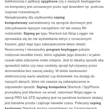
telefonicznej z aplikacji
spyphone
czy z naszych keyloggerów
na komputery jest uznawanym przez sąd dowodem np. podczas
rozpraw rozwodowych.
Niewykrywalny dla użytkownika
szpieg
komputerowy
zainstalowany na sprzęcie domowym jest
zdecydowanie lepszym narzędziem niż tak zwany filtr
rodzicielski.
Szpieg pc
typu Sherlock lub Ninja Logger nie
sprowadza się do nie wyświetlania witryn z oznaczonymi
frazami, gdyż tego typu zabezpieczenie łatwo obejść.
Nowoczesny i niezawodny
program keylogger
pokaże
rodzicowi wszelkie treści, które oglądało jego dziecko i w jakim
czasie takie zdarzenie miało miejsce. Jest to idealny sposób aby
sprawdzić także czy nasz osobisty sprzęt był używany przez
domowników bez naszej wiedzy. W dobie bankowości
elektronicznej warto wiedzieć czy ktokolwiek ma dostęp do
naszych danych, które nie zawsze są zabezpieczone w
odpowiedni sposób.
Szpieg komputera
Sherlock i SpyPhone
przesyłany jest klientom na email, natomiast NinjaLogger w
wersji PRO lub STD wysyłany jest na pendrivie kurierem istalacj
jest banalnie prosta i zajmuje niewiele czasu. Polecany
szpieg
keylogger
Sherlock można zainstalować na 3 komputerach