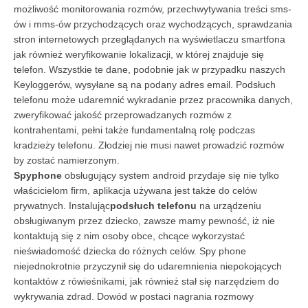
możliwość monitorowania rozmów, przechwytywania treści sms-
ów i mms-ów przychodzących oraz wychodzących, sprawdzania
stron internetowych przeglądanych na wyświetlaczu smartfona
jak również weryfikowanie lokalizacji, w której znajduje się
telefon. Wszystkie te dane, podobnie jak w przypadku naszych
Keyloggerów, wysyłane są na podany adres email. Podsłuch
telefonu może udaremnić wykradanie przez pracownika danych,
zweryfikować jakość przeprowadzanych rozmów z
kontrahentami, pełni także fundamentalną rolę podczas
kradzieży telefonu. Złodziej nie musi nawet prowadzić rozmów
by zostać namierzonym.
Spyphone
obsługujący system android przydaje się nie tylko
właścicielom firm, aplikacja używana jest także do celów
prywatnych. Instalując
podsłuch telefonu
na urządzeniu
obsługiwanym przez dziecko, zawsze mamy pewność, iż nie
kontaktują się z nim osoby obce, chcące wykorzystać
nieświadomość dziecka do różnych celów. Spy phone
niejednokrotnie przyczynił się do udaremnienia niepokojących
kontaktów z rówieśnikami, jak również stał się narzędziem do
wykrywania zdrad. Dowód w postaci nagrania rozmowy