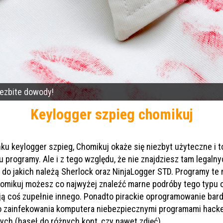
iezbite dowody!
Keylogger szpieg chomikuj
 keylogger szpieg, Chomikuj okaże się niezbyt użyteczne i to 
 programy. Ale i z tego względu, że nie znajdziesz tam legal
 do jakich należą
Sherlock
oraz
NinjaLogger STD
. Programy te 
omikuj możesz co najwyżej znaleźć marne podróby tego typu 
mają coś zupełnie innego. Ponadto pirackie oprogramowanie bard
 zainfekowania komputera niebezpiecznymi programami hacker
ych (haseł do różnych kont, czy nawet zdjęć).