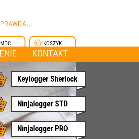
 PRAWDA...
OMOC
KOSZYK
ENIE
KONTAKT
Keylogger Sherlock
Ninjalogger STD
Ninjalogger PRO